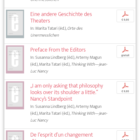
Eine andere Geschichte des
p
Theaters
€ 9,95
In: Marita Tatari (éd.),
Orte des
Unermesslichen
Preface From the Editors
p
gratuit
In: Susanna Lindberg (éd.), Artemy Magun
(éd.), Marita Tatari (éd.),
Thinking With—Jean-
Luc Nancy
„I am only asking that philosophy
p
looks over its shoulder a little.“
€ 9,95
Nancy’s Standpoint
In: Susanna Lindberg (éd.), Artemy Magun
(éd.), Marita Tatari (éd.),
Thinking With—Jean-
Luc Nancy
De l’esprit d’un changement
p