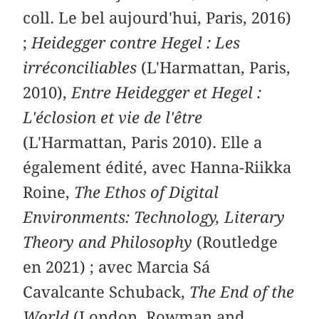
coll. Le bel aujourd'hui, Paris, 2016)
;
Heidegger contre Hegel : Les
irréconciliables
(L'Harmattan, Paris,
2010),
Entre Heidegger et Hegel :
L'éclosion et vie de l'être
(L'Harmattan, Paris 2010). Elle a
également édité, avec Hanna-Riikka
Roine,
The Ethos of Digital
Environments: Technology, Literary
Theory and Philosophy
(Routledge
en 2021) ; avec Marcia Sá
Cavalcante Schuback,
The End of the
World
(London, Rowman and