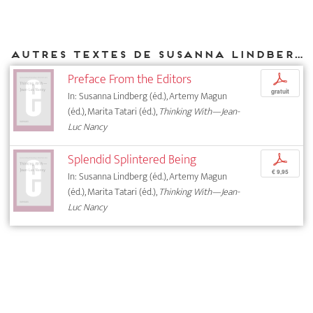
Autres textes de Susanna Lindberg parus chez DIAPHANES
Preface From the Editors
p
gratuit
In: Susanna Lindberg (éd.), Artemy Magun
(éd.), Marita Tatari (éd.),
Thinking With—Jean-
Luc Nancy
Splendid Splintered Being
p
€ 9,95
In: Susanna Lindberg (éd.), Artemy Magun
(éd.), Marita Tatari (éd.),
Thinking With—Jean-
Luc Nancy