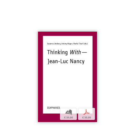
b
p
€ 35,00
€ 35,00