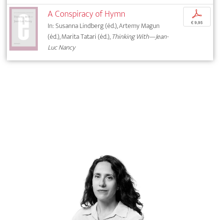
A Conspiracy of Hymn
p
€ 9,95
In: Susanna Lindberg (éd.), Artemy Magun
(éd.), Marita Tatari (éd.),
Thinking With—Jean-
Luc Nancy