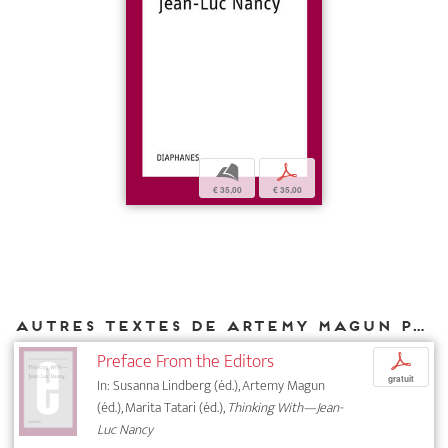
b
p
€ 35,00
€ 35,00
Autres textes de Artemy Magun parus chez DIAPHANES
Preface From the Editors
p
gratuit
In: Susanna Lindberg (éd.), Artemy Magun
(éd.), Marita Tatari (éd.),
Thinking With—Jean-
Luc Nancy