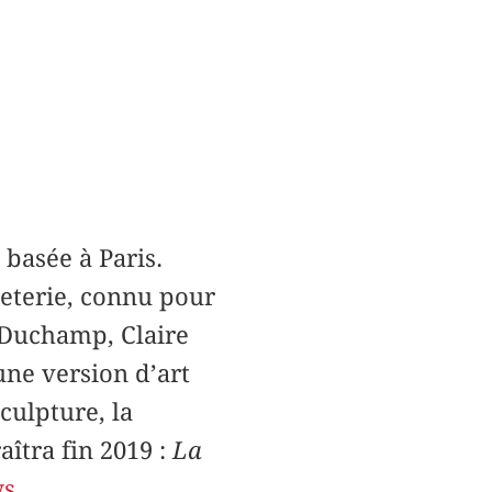
 basée à Paris.
peterie, connu pour
 Duchamp, Claire
 une version d’art
sculpture, la
aîtra fin 2019 :
La
ws