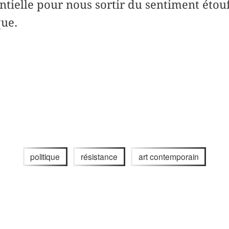
tentielle pour nous sortir du sentiment étou
que.
politique
résistance
art contemporain