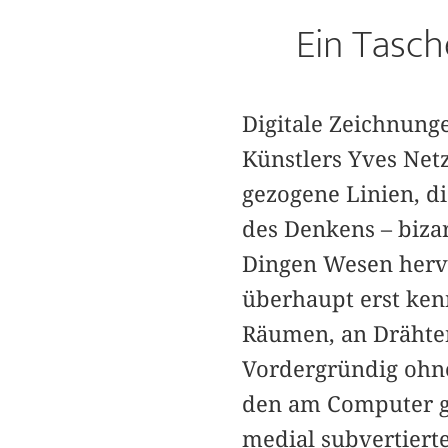
Ein Tasch
Digitale Zeichnung
Künstlers Yves Net
gezogene Linien, di
des Denkens – biza
Dingen Wesen hervo
überhaupt erst ken
Räumen, an Drähten 
Vordergründig ohne
den am Computer ge
medial subvertiert