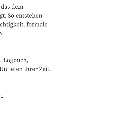
, das dem
gt. So entstehen
chtigkeit, formale
n.
n
, Logbuch,
ntiefen ihrer Zeit.
n.