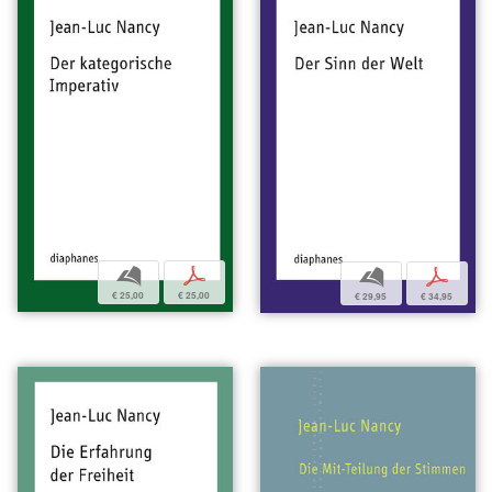
b
p
b
p
€ 25,00
€ 25,00
€ 29,95
€ 34,95