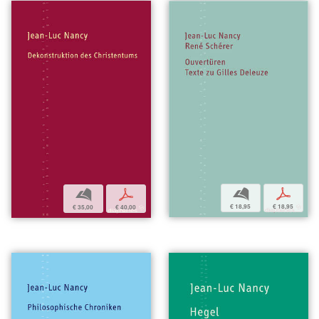
b
p
b
p
€ 18,95
€ 18,95
€ 35,00
€ 40,00