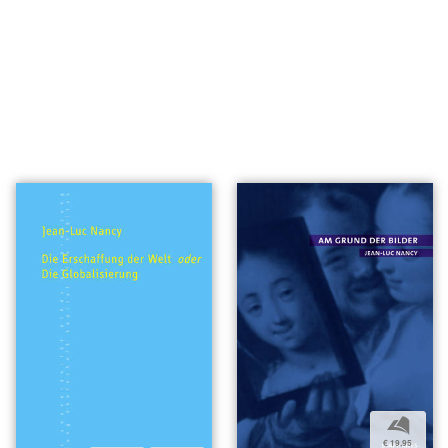
b
€ 19,95