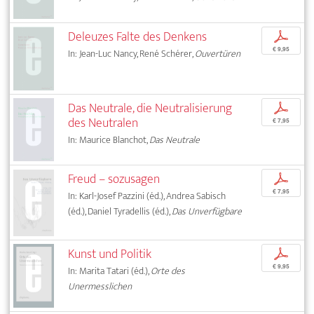
Deleuzes Falte des Denkens
p
€ 9,95
In: Jean-Luc Nancy, René Schérer,
Ouvertüren
Das Neutrale, die Neutralisierung
p
des Neutralen
€ 7,95
In: Maurice Blanchot,
Das Neutrale
Freud – sozusagen
p
€ 7,95
In: Karl-Josef Pazzini (éd.), Andrea Sabisch
(éd.), Daniel Tyradellis (éd.),
Das Unverfügbare
Kunst und Politik
p
€ 9,95
In: Marita Tatari (éd.),
Orte des
Unermesslichen