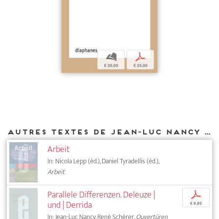
b
p
€ 20,00
€ 25,00
Autres textes de Jean-Luc Nancy parus chez DIAPHANES
Arbeit
In: Nicola Lepp (éd.), Daniel Tyradellis (éd.),
Arbeit
Parallele Differenzen. Deleuze |
p
und | Derrida
€ 9,95
In: Jean-Luc Nancy, René Schérer,
Ouvertüren