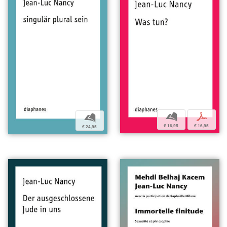
b
p
b
€ 16,95
€ 16,95
€ 24,95