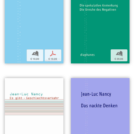
b
p
b
€ 10,00
€ 10,00
€ 29,95