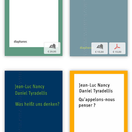
b
b
p
€ 29,95
€ 15,00
€ 15,00