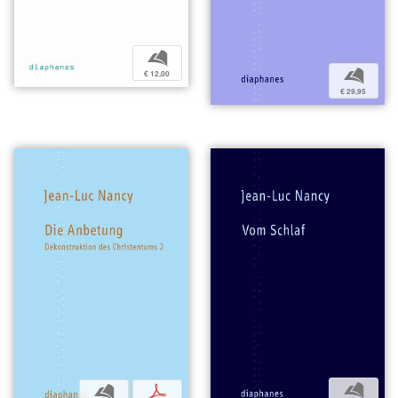
b
b
€ 12,00
€ 29,95
b
b
p