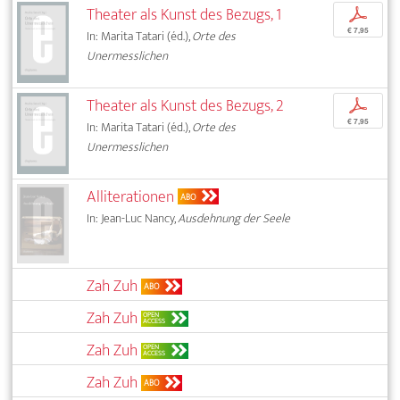
Theater als Kunst des Bezugs, 1
p
€ 7,95
In: Marita Tatari (éd.),
Orte des
Unermesslichen
Theater als Kunst des Bezugs, 2
p
€ 7,95
In: Marita Tatari (éd.),
Orte des
Unermesslichen
Alliterationen
ABO
In: Jean-Luc Nancy,
Ausdehnung der Seele
Zah Zuh
ABO
Zah Zuh
OPEN
ACCESS
Zah Zuh
OPEN
ACCESS
Zah Zuh
ABO