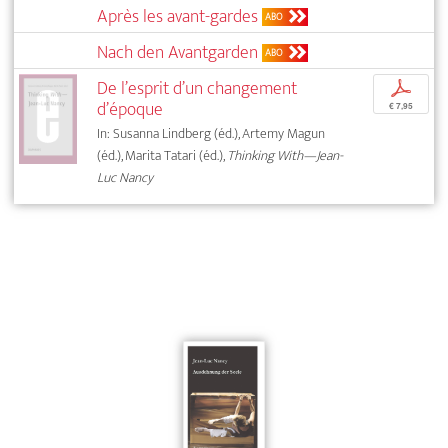
Après les avant-gardes
ABO
Nach den Avantgarden
ABO
De l’esprit d’un changement
p
d’époque
€ 7,95
In: Susanna Lindberg (éd.), Artemy Magun
(éd.), Marita Tatari (éd.),
Thinking With—Jean-
Luc Nancy