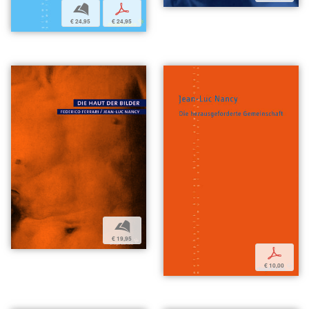
b
p
€ 24,95
€ 24,95
b
€ 19,95
p
€ 10,00