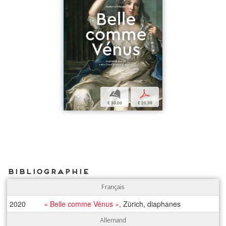
b
p
€ 30,00
€ 20,99
Bibliographie
Français
2020
« Belle comme Vénus »
, Zürich, diaphanes
Allemand