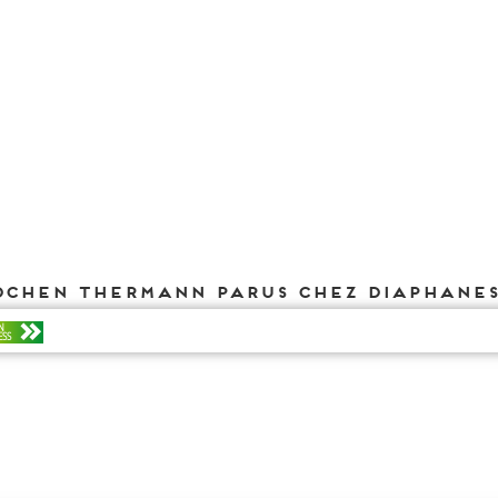
ochen Thermann parus chez DIAPHANE
N
ESS