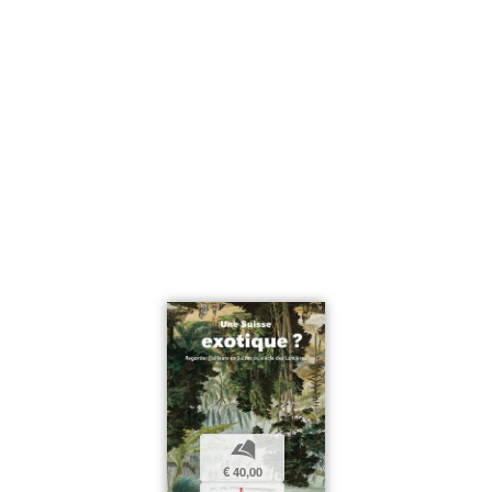
b
€ 40,00