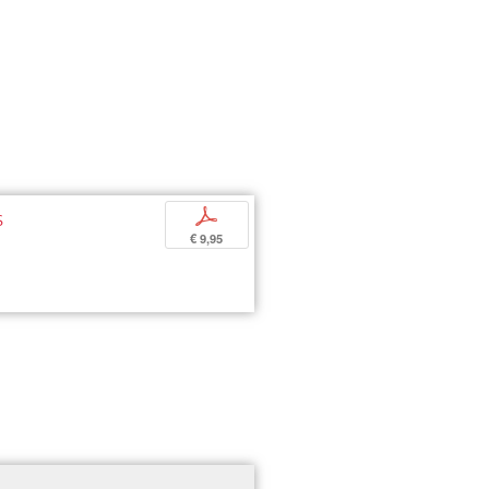
s
p
€ 9,95