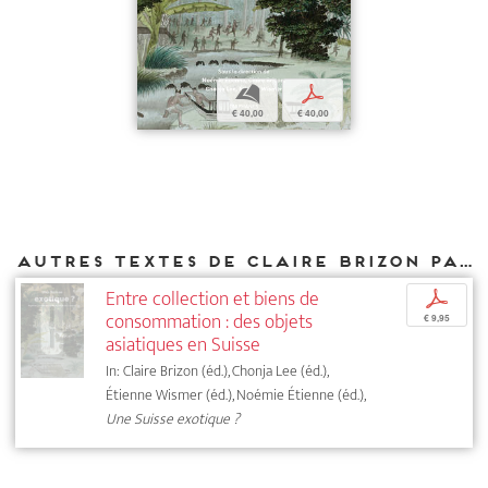
b
p
€ 40,00
€ 40,00
Autres textes de Claire Brizon parus chez DIAPHANES
Entre collection et biens de
p
consommation : des objets
€ 9,95
asiatiques en Suisse
In: Claire Brizon (éd.), Chonja Lee (éd.),
Étienne Wismer (éd.), Noémie Étienne (éd.),
Une Suisse exotique ?