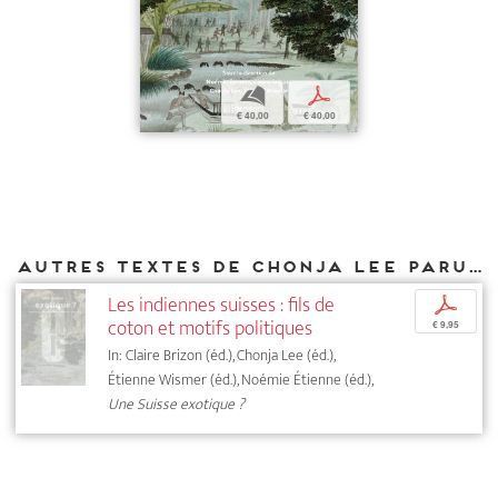
b
p
€ 40,00
€ 40,00
Autres textes de Chonja Lee parus chez DIAPHANES
Les indiennes suisses : fils de
p
coton et motifs politiques
€ 9,95
In: Claire Brizon (éd.), Chonja Lee (éd.),
Étienne Wismer (éd.), Noémie Étienne (éd.),
Une Suisse exotique ?